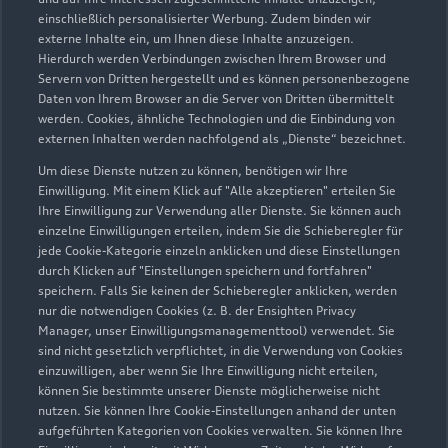
Hamminkeln
einschließlich personalisierter Werbung. Zudem binden wir
externe Inhalte ein, um Ihnen diese Inhalte anzuzeigen.
Servicepartner
e-tron
Hierdurch werden Verbindungen zwischen Ihrem Browser und
Servern von Dritten hergestellt und es können personenbezogene
Daten von Ihrem Browser an die Server von Dritten übermittelt
werden. Cookies, ähnliche Technologien und die Einbindung von
externen Inhalten werden nachfolgend als „Dienste“ bezeichnet.
Um diese Dienste nutzen zu können, benötigen wir Ihre
Einwilligung. Mit einem Klick auf "Alle akzeptieren" erteilen Sie
Ihre Einwilligung zur Verwendung aller Dienste. Sie können auch
einzelne Einwilligungen erteilen, indem Sie die Schieberegler für
jede Cookie-Kategorie einzeln anklicken und diese Einstellungen
durch Klicken auf "Einstellungen speichern und fortfahren"
speichern. Falls Sie keinen der Schieberegler anklicken, werden
nur die notwendigen Cookies (z. B. der Ensighten Privacy
Manager, unser Einwilligungsmanagementtool) verwendet. Sie
sind nicht gesetzlich verpflichtet, in die Verwendung von Cookies
An der Windmühle 41
einzuwilligen, aber wenn Sie Ihre Einwilligung nicht erteilen,
46499 Hamminkeln
können Sie bestimmte unserer Dienste möglicherweise nicht
nutzen. Sie können Ihre Cookie-Einstellungen anhand der unten
aufgeführten Kategorien von Cookies verwalten. Sie können Ihre
02852 96320