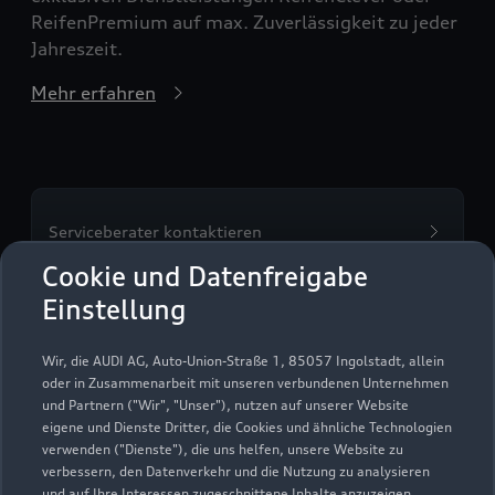
ReifenPremium auf max. Zuverlässigkeit zu jeder
Jahreszeit.
Mehr erfahren
Serviceberater kontaktieren
Cookie und Datenfreigabe
Einstellung
Servicetermin vereinbaren
Wir, die AUDI AG, Auto-Union-Straße 1, 85057 Ingolstadt, allein
oder in Zusammenarbeit mit unseren verbundenen Unternehmen
und Partnern ("Wir", "Unser"), nutzen auf unserer Website
eigene und Dienste Dritter, die Cookies und ähnliche Technologien
verwenden ("Dienste"), die uns helfen, unsere Website zu
Autohaus Becher GmbH
verbessern, den Datenverkehr und die Nutzung zu analysieren
und auf Ihre Interessen zugeschnittene Inhalte anzuzeigen,