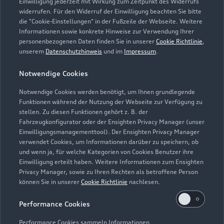
Einwilligung jederzeit mit Wirkung zum Zeitpunkt des Widerrufs
widerrufen. Für den Widerruf der Einwilligung beachten Sie bitte
info@auto-becher.de
die "Cookie-Einstellungen" in der Fußzeile der Webseite. Weitere
Informationen sowie konkrete Hinweise zur Verwendung Ihrer
personenbezogenen Daten finden Sie in unserer
Cookie Richtlinie
,
Kontaktdaten herunterladen
unserem
Datenschutzhinweis
und im
Impressum
.
Notwendige Cookies
Öffnungszeiten
Notwendige Cookies werden benötigt, um Ihnen grundlegende
Funktionen während der Nutzung der Webseite zur Verfügung zu
stellen. Zu diesen Funktionen gehört z. B. der
Fahrzeugkonfigurator oder der Ensighten Privacy Manager (unser
Service
Einwilligungsmanagementtool). Der Ensighten Privacy Manager
Geöffnet bis
12:00
verwendet Cookies, um Informationen darüber zu speichern, ob
und wenn ja, für welche Kategorien von Cookies Benutzer ihre
Einwilligung erteilt haben. Weitere Informationen zum Ensighten
Teile- & Zubehörverkauf
Privacy Manager, sowie zu Ihren Rechten als betroffene Person
Geöffnet bis
12:00
können Sie in unserer
Cookie Richtlinie
nachlesen.
Performance Cookies
Performance Cookies sammeln Informationen